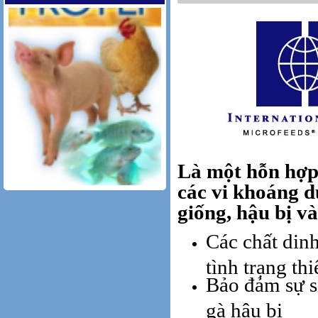
Là một hỗn hợp
các vi khoáng d
giống, hậu bị và
PRO.PEP
Các chất din
tình trạng th
Bảo đảm sự s
gà hậu bị