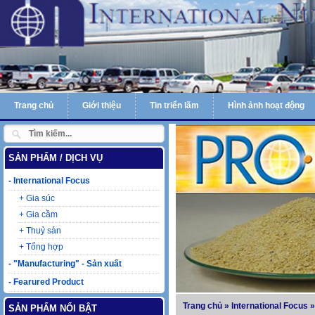
Trang chủ
Giới thiệu
Tin triển lãm
Hình ảnh hoạt động
SẢN PHẨM / DỊCH VỤ
-
International Focus
+
Gia súc
+
Gia cầm
+
Thuỷ sản
+
Tổng hợp
-
"Manufacturing" - Sản xuất
-
Fearured Product
Laczyme
Trang chủ
»
International Focus
SẢN PHẨM NỔI BẬT