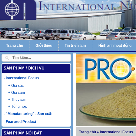
Trang chủ
Giới thiệu
Tin triển lãm
Hình ảnh hoạt động
SẢN PHẨM / DỊCH VỤ
-
International Focus
+
Gia súc
+
Gia cầm
+
Thuỷ sản
+
Tổng hợp
-
"Manufacturing" - Sản xuất
-
Fearured Product
Laczyme
Trang chủ
»
International Focus
SẢN PHẨM NỔI BẬT