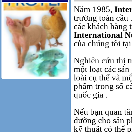
Năm 1985,
Inte
trường toàn cầu 
các khách hàng t
International N
của chúng tôi tạ
N
ghiên cứu thị t
một loạt các sản
loài cụ thể và m
phẩm
trong số c
PRO.PEP
quốc gia .
Nếu bạn quan tâm
dưỡng cho sản p
kỹ thuật
có thể
p