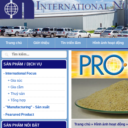
Trang chủ
Giới thiệu
Tin triển lãm
Hình ảnh hoạt động
SẢN PHẨM / DỊCH VỤ
-
International Focus
+
Gia súc
+
Gia cầm
+
Thuỷ sản
+
Tổng hợp
-
"Manufacturing" - Sản xuất
-
Fearured Product
Trang chủ
»
Hình ảnh hoạt động
»
SẢN PHẨM NỔI BẬT
Laczyme