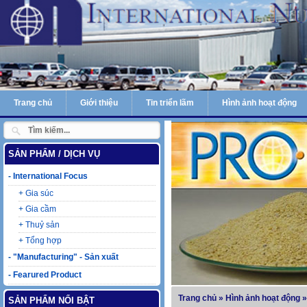
Trang chủ
Giới thiệu
Tin triển lãm
Hình ảnh hoạt động
SẢN PHẨM / DỊCH VỤ
-
International Focus
+
Gia súc
+
Gia cầm
+
Thuỷ sản
+
Tổng hợp
-
"Manufacturing" - Sản xuất
-
Fearured Product
Laczyme
Trang chủ
»
Hình ảnh hoạt động
»
SẢN PHẨM NỔI BẬT